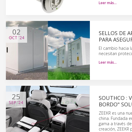
Leer más…
02
SELLOS DE A
OCT
'24
PARA ASEGU
El cambio hacia l
necesitan protecc
Leer más…
25
SOUTHCO : V
SEP
'24
BORDO" SOL
ZEEKR es una nuev
china. Fundada en
gama a través de
creación, ZEEKR p