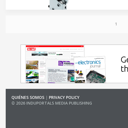
1
QUIÉNES SOMOS
|
PRIVACY POLICY
© 2026 INDUPORTALS MEDIA PUBLISHING
LIST OF COMPANIES