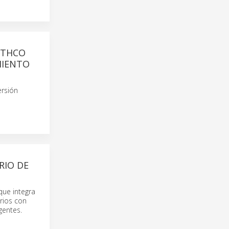
UTHCO
MIENTO
ersión
RIO DE
que integra
rios con
gentes.