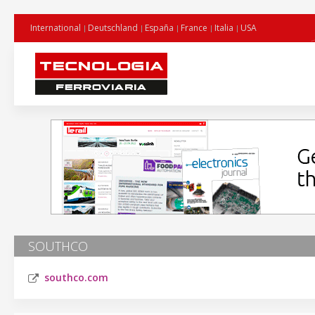
International
Deutschland
España
France
Italia
USA
SOUTHCO
southco.com