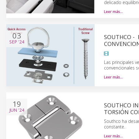
delicado equilibri
Leer más…
03
SOUTHCO - F
SEP
'24
CONVENCIO
Las principales ve
convencionales s
Leer más…
19
SOUTHCO IN
JUN
'24
TORSIÓN C
Southco ha desar
constante.
Leer más…