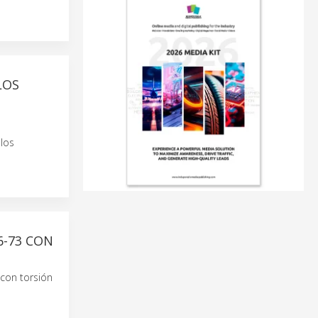
LOS
llos
6-73 CON
con torsión