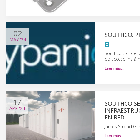
02
SOUTHCO: P
MAY
'24
Southco tiene el 
de acceso inalám
Leer más…
17
SOUTHCO SE
APR
'24
INFRAESTRU
EN RED
James Stroud Ger
Leer más…