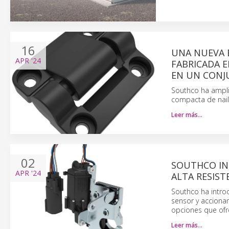
16
UNA NUEVA 
APR
'24
FABRICADA 
EN UN CON
Southco ha ampli
compacta de nai
Leer más…
02
SOUTHCO IN
APR
'24
ALTA RESIST
Southco ha introd
sensor y accionam
opciones que ofr
Leer más…