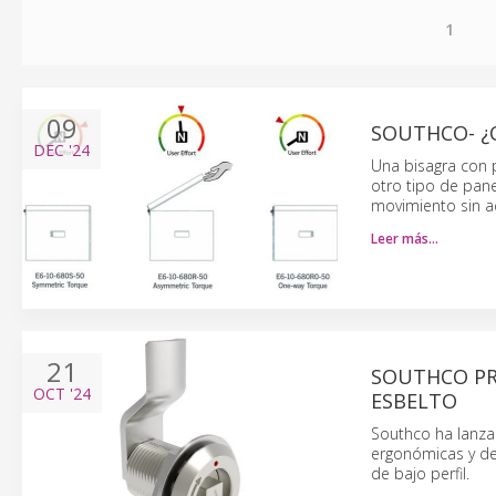
1
09
SOUTHCO- ¿
DEC
'24
Una bisagra con p
otro tipo de pane
movimiento sin a
Leer más…
21
SOUTHCO PR
OCT
'24
ESBELTO
Southco ha lanza
ergonómicas y de 
de bajo perfil.