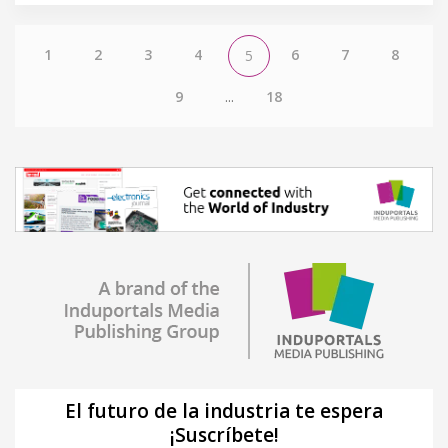
1
2
3
4
6
7
8
5
9
...
18
El futuro de la industria te espera
¡Suscríbete!