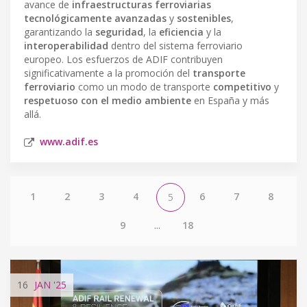
avance de
infraestructuras ferroviarias
tecnológicamente avanzadas
y
sostenibles
,
garantizando la
seguridad
, la
eficiencia
y la
interoperabilidad
dentro del sistema ferroviario
europeo. Los esfuerzos de ADIF contribuyen
significativamente a la promoción del
transporte
ferroviario
como un modo de transporte
competitivo
y
respetuoso con el medio ambiente
en España y más
allá.
www.adif.es
1
2
3
4
6
7
8
5
9
...
18
16
JAN
'25