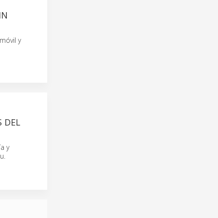
IN
móvil y
S DEL
ía y
u.