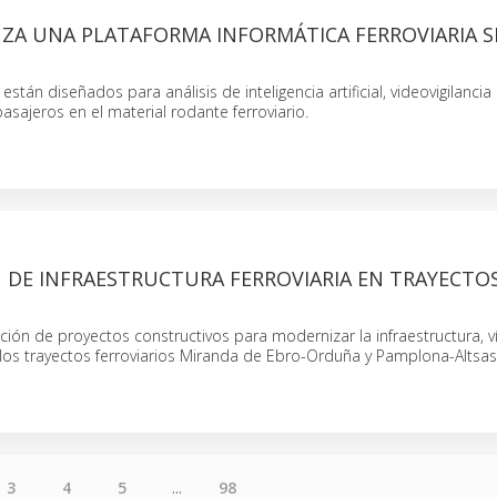
ZA UNA PLATAFORMA INFORMÁTICA FERROVIARIA S
tán diseñados para análisis de inteligencia artificial, videovigilancia 
asajeros en el material rodante ferroviario.
 DE INFRAESTRUCTURA FERROVIARIA EN TRAYECTO
acción de proyectos constructivos para modernizar la infraestructura, v
n los trayectos ferroviarios Miranda de Ebro-Orduña y Pamplona-Altsas
3
4
5
...
98