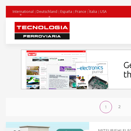
International
Deutschland
España
France
Italia
USA
2
1
MITSUBISHI ELE