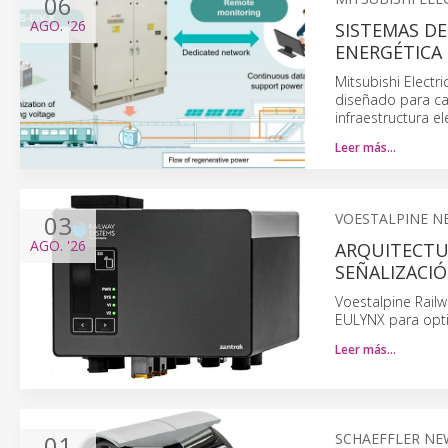
06
AGO.
'26
SISTEMAS DE
ENERGÉTICA
Mitsubishi Electr
diseñado para cap
infraestructura e
Leer más…
03
VOESTALPINE N
AGO.
'26
ARQUITECTU
SEÑALIZACIÓ
Voestalpine Rail
EULYNX para opti
Leer más…
01
SCHAEFFLER NE