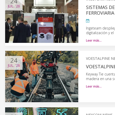
24
JUL.
'26
SISTEMAS D
FERROVIARIA
Ingeteam desplie
digitalización y e
Leer más…
24
VOESTALPINE N
JUL.
'26
VOESTALPINE
Keyway Tie cuenta
madera en una so
Leer más…
NEXCOM NEWS