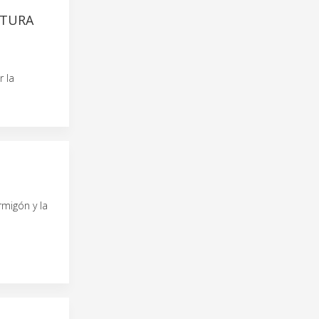
CTURA
 la
rmigón y la