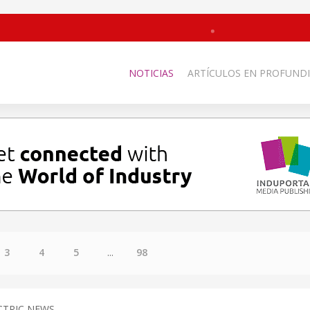
NOTICIAS
ARTÍCULOS EN PROFUNDI
3
4
5
...
98
CTRIC NEWS