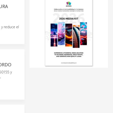
TURA
 y reduce el
BORDO
 50155 y
,