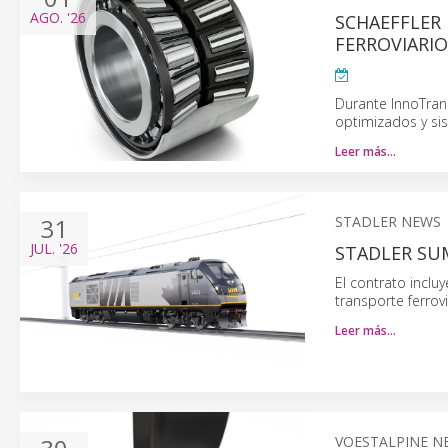
AGO.
'26
SCHAEFFLER
FERROVIARIO
Durante InnoTrans
optimizados y sis
Leer más…
31
STADLER NEWS
JUL.
'26
STADLER SUM
El contrato incl
transporte ferro
Leer más…
VOESTALPINE N