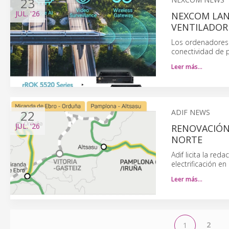
23
JUL.
'26
NEXCOM LAN
VENTILADOR
Los ordenadores es
conectividad de p
Leer más…
22
ADIF NEWS
JUL.
'26
RENOVACIÓN
NORTE
Adif licita la red
electrificación e
Leer más…
2
1