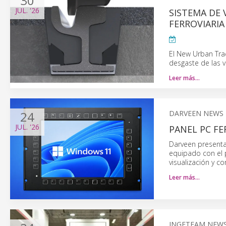
30
JUL.
'26
SISTEMA DE 
FERROVIARI
El New Urban Tra
desgaste de las v
Leer más…
24
DARVEEN NEWS
JUL.
'26
PANEL PC FE
Darveen presenta 
equipado con el 
visualización y c
Leer más…
INGETEAM NEW