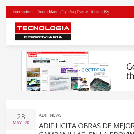
International
Deutschland
España
France
Italia
USA
23
ADIF NEWS
MAY.
'20
ADIF LICITA OBRAS DE MEJO