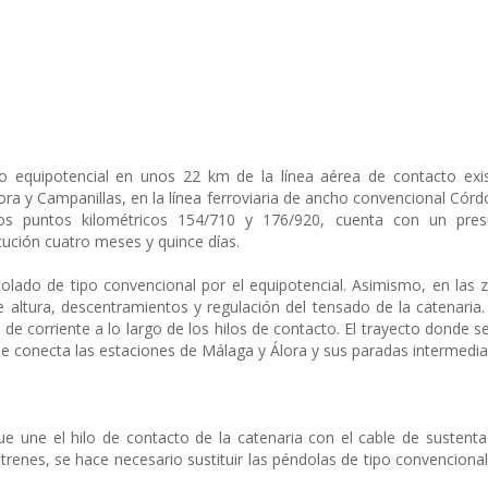
o equipotencial en unos 22 km de la línea aérea de contacto exis
ora y Campanillas, en la línea ferroviaria de ancho convencional Cór
los puntos kilométricos 154/710 y 176/920, cuenta con un pre
cución cuatro meses y quince días.
ndolado de tipo convencional por el equipotencial. Asimismo, en las 
e altura, descentramientos y regulación del tensado de la catenaria.
de corriente a lo largo de los hilos de contacto. El trayecto donde se
ue conecta las estaciones de Málaga y Álora y sus paradas intermedia
e une el hilo de contacto de la catenaria con el cable de sustenta
renes, se hace necesario sustituir las péndolas de tipo convenciona