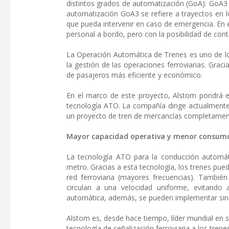
distintos grados de automatización (GoA): GoA3 
automatización GoA3 se refiere a trayectos en 
que pueda intervenir en caso de emergencia. En el
personal a bordo, pero con la posibilidad de con
La Operación Automática de Trenes es uno de los
la gestión de las operaciones ferroviarias. Gracia
de pasajeros más eficiente y económico.
En el marco de este proyecto, Alstom pondrá e
tecnología ATO. La compañía dirige actualmente 
un proyecto de tren de mercancías completame
Mayor capacidad operativa y menor consumo
La tecnología ATO para la conducción automát
metro. Gracias a esta tecnología, los trenes pue
red ferroviaria (mayores frecuencias). También
circulan a una velocidad uniforme, evitando 
automática, además, se pueden implementar sin ne
Alstom es, desde hace tiempo, líder mundial en s
tecnología de señalización ferroviaria a los trene