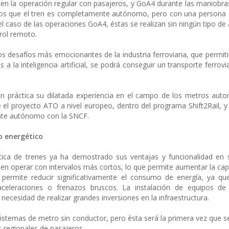
en la operación regular con pasajeros, y GoA4 durante las maniobras.
los que el tren es completamente autónomo, pero con una persona 
 caso de las operaciones GoA4, éstas se realizan sin ningún tipo de a
trol remoto.
 desafíos más emocionantes de la industria ferroviaria, que permiti
s a la inteligencia artificial, se podrá conseguir un transporte ferrovi
n práctica su dilatada experiencia en el campo de los metros aut
el proyecto ATO a nivel europeo, dentro del programa Shift2Rail, y 
nte autónomo con la SNCF.
 energético
ica de trenes ya ha demostrado sus ventajas y funcionalidad en 
den operar con intervalos más cortos, lo que permite aumentar la cap
 permite reducir significativamente el consumo de energía, ya qu
aceleraciones o frenazos bruscos. La instalación de equipos de
cesidad de realizar grandes inversiones en la infraestructura.
istemas de metro sin conductor, pero ésta será la primera vez que se
s regionales de pasajeros.