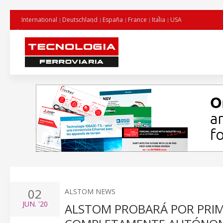
International
Deutschland
España
France
Italia
USA
02
ALSTOM NEWS
JUN.
'20
ALSTOM PROBARÁ POR PRI