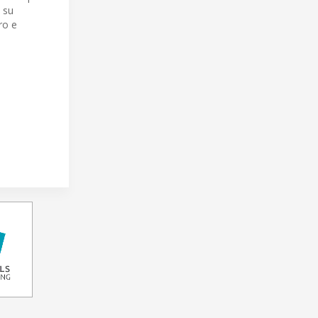
 su
ro e