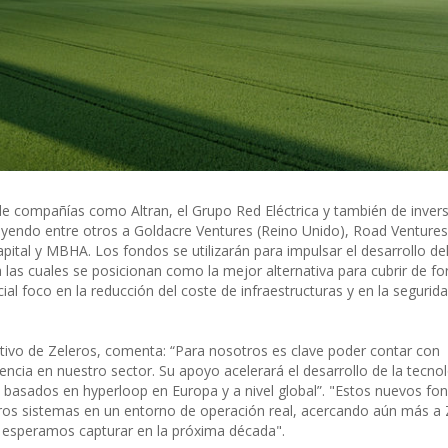
de compañías como Altran, el Grupo Red Eléctrica y también de inver
cluyendo entre otros a Goldacre Ventures (Reino Unido), Road Ventures 
apital y MBHA. Los fondos se utilizarán para impulsar el desarrollo de
a las cuales se posicionan como la mejor alternativa para cubrir de f
ial foco en la reducción del coste de infraestructuras y en la segurid
utivo de Zeleros, comenta: “Para nosotros es clave poder contar con
ncia en nuestro sector. Su apoyo acelerará el desarrollo de la tecnol
es basados en hyperloop en Europa y a nivel global”. "Estos nuevos fo
tros sistemas en un entorno de operación real, acercando aún más a 
 esperamos capturar en la próxima década".