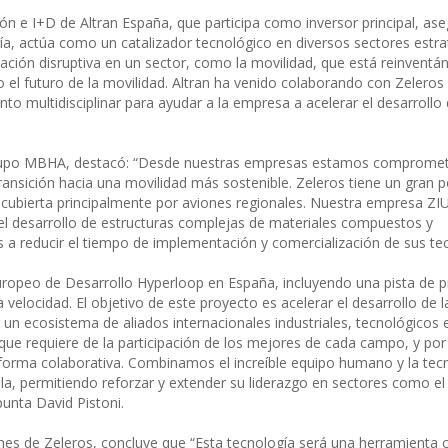
ión e I+D de Altran España, que participa como inversor principal, ase
ía, actúa como un catalizador tecnológico en diversos sectores estrat
vación disruptiva en un sector, como la movilidad, que está reinvent
l futuro de la movilidad. Altran ha venido colaborando con Zeleros
to multidisciplinar para ayudar a la empresa a acelerar el desarrollo 
 grupo MBHA, destacó: “Desde nuestras empresas estamos comprome
ransición hacia una movilidad más sostenible. Zeleros tiene un gran p
y cubierta principalmente por aviones regionales. Nuestra empresa ZI
el desarrollo de estructuras complejas de materiales compuestos y
a reducir el tiempo de implementación y comercialización de sus tec
 Europeo de Desarrollo Hyperloop en España, incluyendo una pista de 
 velocidad. El objetivo de este proyecto es acelerar el desarrollo de l
un ecosistema de aliados internacionales industriales, tecnológicos 
o que requiere de la participación de los mejores de cada campo, y po
e forma colaborativa. Combinamos el increíble equipo humano y la tec
ola, permitiendo reforzar y extender su liderazgo en sectores como el 
punta David Pistoni.
es de Zeleros, concluye que “Esta tecnología será una herramienta c