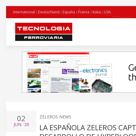
International
Deutschland
España
France
Italia
USA
02
ZELEROS NEWS
JUN.
'20
LA ESPAÑOLA ZELEROS CAPT