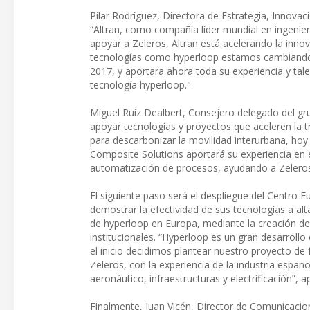
Pilar Rodríguez, Directora de Estrategia, Innovac
“Altran, como compañía líder mundial en ingenier
apoyar a Zeleros, Altran está acelerando la inno
tecnologías como hyperloop estamos cambiando e
2017, y aportara ahora toda su experiencia y talen
tecnología hyperloop."
Miguel Ruiz Dealbert, Consejero delegado del
apoyar tecnologías y proyectos que aceleren la t
para descarbonizar la movilidad interurbana, ho
Composite Solutions aportará su experiencia en 
automatización de procesos, ayudando a Zeleros 
El siguiente paso será el despliegue del Centro
demostrar la efectividad de sus tecnologías a alta
de hyperloop en Europa, mediante la creación de 
institucionales. “Hyperloop es un gran desarroll
el inicio decidimos plantear nuestro proyecto d
Zeleros, con la experiencia de la industria españ
aeronáutico, infraestructuras y electrificación”, a
Finalmente, Juan Vicén, Director de Comunicacion