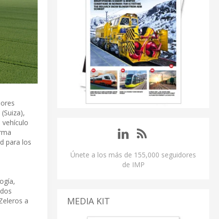
sores
(Suiza),
l vehículo
orma
ad para los
Únete a los más de 155,000 seguidores
de IMP
ogía,
ndos
MEDIA KIT
Zeleros a