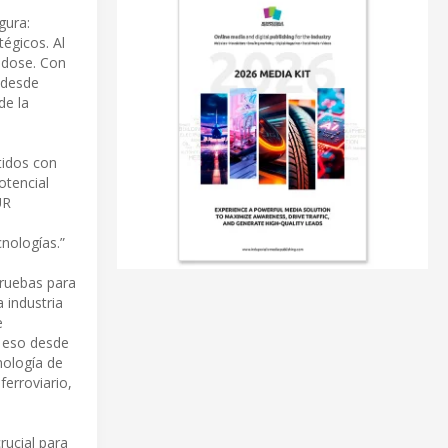
gura:
égicos. Al
ándose. Con
 desde
de la
tidos con
otencial
UR
nologías.”
pruebas para
a industria
e
r eso desde
nología de
ferroviario,
rucial para