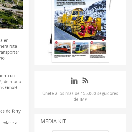
úa en
imera ruta
ransportar
omo
horra un
O2, de modo
stik GmbH
Únete a los más de 155,000 seguidores
de IMP
es de ferry
MEDIA KIT
 enlace a