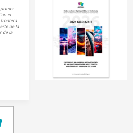
 primer
Con el
 frontera
erte de la
r de la