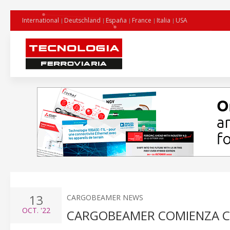
International
Deutschland
España
France
Italia
USA
13
CARGOBEAMER NEWS
OCT.
'22
CARGOBEAMER COMIENZA CO