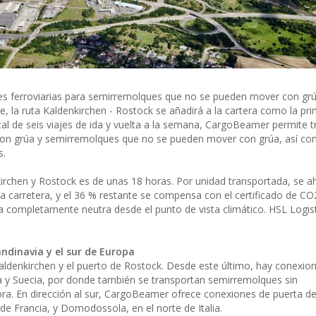
es ferroviarias para semirremolques que no se pueden mover con gr
e, la ruta Kaldenkirchen - Rostock se añadirá a la cartera como la pr
al de seis viajes de ida y vuelta a la semana, CargoBeamer permite t
on grúa y semirremolques que no se pueden mover con grúa, así c
s.
kirchen y Rostock es de unas 18 horas. Por unidad transportada, se a
 carretera, y el 36 % restante se compensa con el certificado de C
 completamente neutra desde el punto de vista climático. HSL Logi
ndinavia y el sur de Europa
e Kaldenkirchen y el puerto de Rostock. Desde este último, hay conexion
ia y Suecia, por donde también se transportan semirremolques sin
. En dirección al sur, CargoBeamer ofrece conexiones de puerta de
de Francia, y Domodossola, en el norte de Italia.