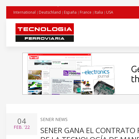
International
Deutschland
España
France
Italia
USA
04
SENER NEWS
FEB.
'22
SENER GANA EL CONTRATO 