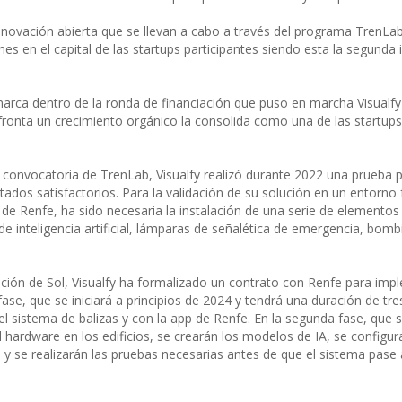
novación abierta que se llevan a cabo a través del programa TrenLa
ones en el capital de las startups participantes siendo esta la segunda 
arca dentro de la ronda de financiación que puso en marcha Visualfy
afronta un crecimiento orgánico la consolida como una de las startup
 convocatoria de TrenLab, Visualfy realizó durante 2022 una prueba pi
ados satisfactorios. Para la validación de su solución en un entorno f
 de Renfe, ha sido necesaria la instalación de una serie de elementos
e inteligencia artificial, lámparas de señalética de emergencia, bombil
stación de Sol, Visualfy ha formalizado un contrato con Renfe para im
ase, que se iniciará a principios de 2024 y tendrá una duración de tr
el sistema de balizas y con la app de Renfe. En la segunda fase, que 
l hardware en los edificios, se crearán los modelos de IA, se configur
 y se realizarán las pruebas necesarias antes de que el sistema pase 