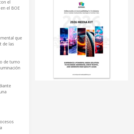
con el
 en el BOE
damental que
t de las
o de turno
iluminación
diante
 una
rocesos
la