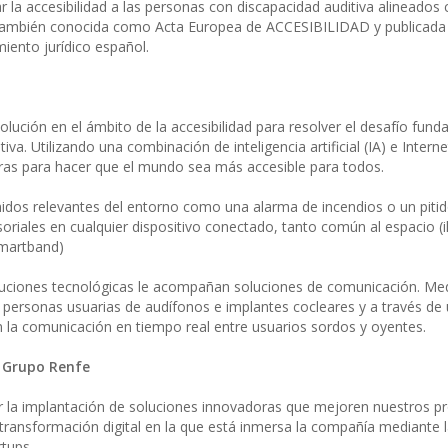
 la accesibilidad a las personas con discapacidad auditiva alineados 
 también conocida como Acta Europea de ACCESIBILIDAD y publicada
iento jurídico español.
olución en el ámbito de la accesibilidad para resolver el desafío fun
va. Utilizando una combinación de inteligencia artificial (IA) e Interne
eras para hacer que el mundo sea más accesible para todos.
idos relevantes del entorno como una alarma de incendios o un pitid
ensoriales en cualquier dispositivo conectado, tanto común al espacio (
smartband)
 soluciones tecnológicas le acompañan soluciones de comunicación. Me
personas usuarias de audífonos e implantes cocleares y a través de
 la comunicación en tiempo real entre usuarios sordos y oyentes.
l Grupo Renfe
ar la implantación de soluciones innovadoras que mejoren nuestros p
a transformación digital en la que está inmersa la compañía mediante 
tups.