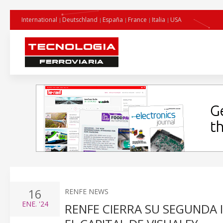
International
Deutschland
España
France
Italia
USA
16
RENFE NEWS
ENE.
'24
RENFE CIERRA SU SEGUNDA 