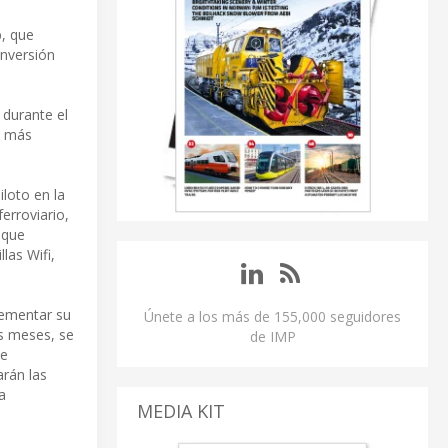
b, que
inversión
 durante el
s más
loto en la
erroviario,
 que
las Wifi,
plementar su
Únete a los más de 155,000 seguidores
es meses, se
de IMP
se
arán las
a
MEDIA KIT