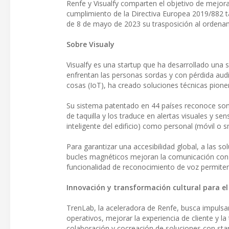
Renfe y Visualfy comparten el objetivo de mejorar
cumplimiento de la Directiva Europea 2019/882
de 8 de mayo de 2023 su trasposición al ordenam
Sobre Visualy
Visualfy es una startup que ha desarrollado una s
enfrentan las personas sordas y con pérdida auditi
cosas (IoT), ha creado soluciones técnicas pion
Su sistema patentado en 44 países reconoce son
de taquilla y los traduce en alertas visuales y s
inteligente del edificio) como personal (móvil o 
Para garantizar una accesibilidad global, a las
bucles magnéticos mejoran la comunicación con 
funcionalidad de reconocimiento de voz permiten
Innovación y transformación cultural para e
TrenLab, la aceleradora de Renfe, busca impuls
operativos, mejorar la experiencia de cliente y l
colaboración y cocreación de soluciones con star