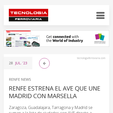
tecnologiaferroviaria.com
28
JUL.
'23
RENFE NEWS
RENFE ESTRENA EL AVE QUE UNE
MADRID CON MARSELLA
Zaragoza, Guadalajara, Tarragona y Madrid se
suman a la lista de ciudades con AVE directo a