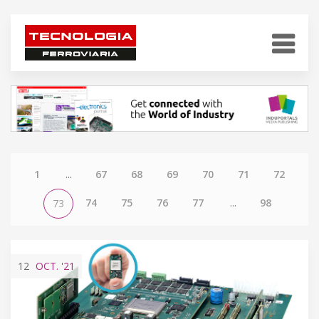
1
...
67
68
69
70
71
72
74
75
76
77
...
98
73
12
OCT.
'21