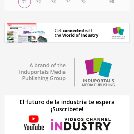
72
73
74
75
...
98
71
El futuro de la industria te espera
¡Suscríbete!