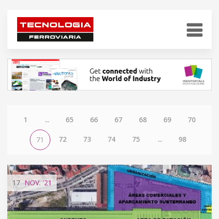
1
...
65
66
67
68
69
70
72
73
74
75
...
98
71
17
NOV.
'21